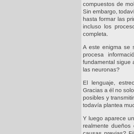
compuestos de molé
Sin embargo, todaví
hasta formar las pr
incluso los proce
completa.
A este enigma se s
procesa informac
fundamental sigue a
las neuronas?
El lenguaje, estr
Gracias a él no sol
posibles y transmit
todavía plantea muc
Y luego aparece uno
realmente dueños 
causas previas? F