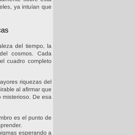
les, ya intuían que
cas
eza del tiempo, la
l del cosmos. Cada
 el cuadro completo
mayores riquezas del
rable al afirmar que
 misterioso. De esa
ombro es el punto de
mprender.
 enigmas esperando a