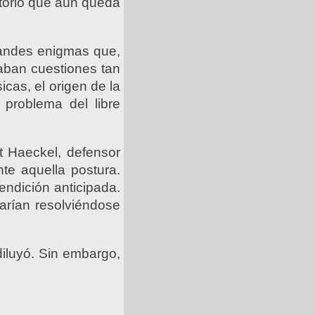
itorio que aún queda
randes enigmas que,
raban cuestiones tan
icas, el origen de la
 problema del libre
t Haeckel, defensor
nte aquella postura.
endición anticipada.
rían resolviéndose
diluyó. Sin embargo,