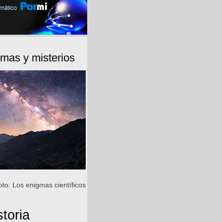
mas y misterios
oto: Los enigmas científicos
storia