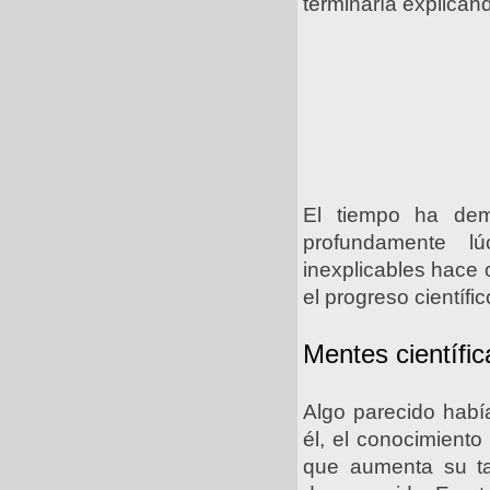
terminaría explicán
El tiempo ha dem
profundamente l
inexplicables hace 
el progreso científic
Mentes científi
Algo parecido había 
él, el conocimient
que aumenta su ta