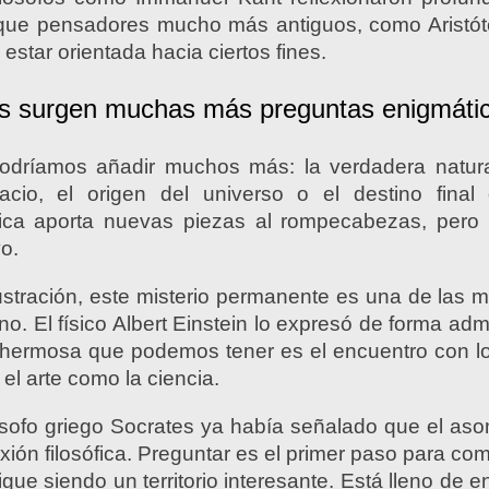
 que pensadores mucho más antiguos, como Aristóte
 estar orientada hacia ciertos fines.
os surgen muchas más preguntas enigmáti
odríamos añadir muchos más: la verdadera natural
pacio, el origen del universo o el destino fina
ífica aporta nuevas piezas al rompecabezas, pero
o.
ustración, este misterio permanente es una de las 
. El físico Albert Einstein lo expresó de forma admi
 hermosa que podemos tener es el encuentro con lo
el arte como la ciencia.
ósofo griego Socrates ya había señalado que el as
exión filosófica. Preguntar es el primer paso para co
gue siendo un territorio interesante. Está lleno de