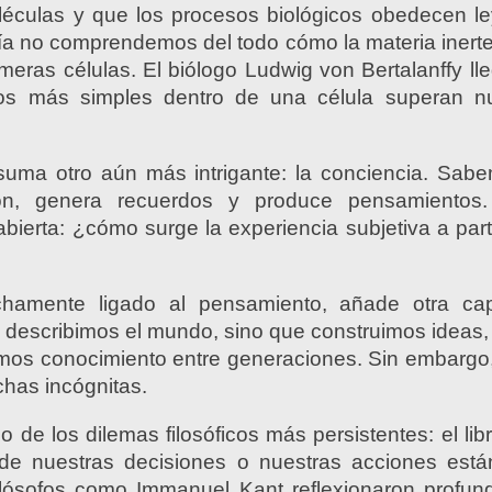
culas y que los procesos biológicos obedecen ley
a no comprendemos del todo cómo la materia inerte
imeras células. El biólogo Ludwig von Bertalanffy l
sos más simples dentro de una célula superan n
uma otro aún más intrigante: la conciencia. Sab
ión, genera recuerdos y produce pensamientos.
bierta: ¿cómo surge la experiencia subjetiva a parti
echamente ligado al pensamiento, añade otra ca
o describimos el mundo, sino que construimos ideas
imos conocimiento entre generaciones. Sin embargo,
has incógnitas.
 de los dilemas filosóficos más persistentes: el li
de nuestras decisiones o nuestras acciones está
ilósofos como Immanuel Kant reflexionaron profun